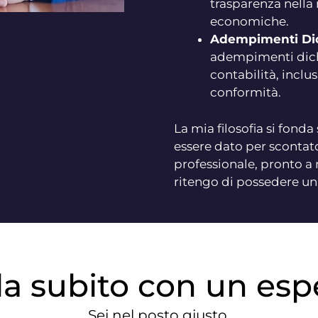
trasparenza nella 
economiche.
Adempimenti Dich
adempimenti dichi
contabilità, inclu
conformità.
La mia filosofia si fond
essere dato per scontat
professionale, pronto a 
ritengo di possedere un
la subito con un esp
Sei nel posto giusto.