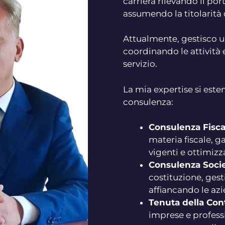
carriera rilevando il po
assumendo la titolarità 
Attualmente, gestisco un
coordinando le attività 
servizio.
La mia expertise si este
consulenza:
Consulenza Fisca
materia fiscale, 
vigenti e ottimizza
Consulenza Socie
costituzione, gest
affiancando le azie
Tenuta della Cont
imprese e professi