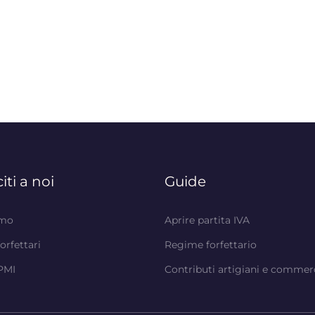
iti a noi
Guide
amo
Aprire partita IVA
forfettari
Regime forfettario
 PMI
Contributi artigiani e commer