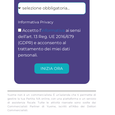
Informativa Privacy
Accetto l’
informativa
ai sensi
dell’art. 13 Reg. UE 2016/679
(GDPR) e acconsento al
trattamento dei miei dati
personali.
INIZIA ORA
Yuxme non è un commercialista. È un’azienda che ti permette di
gestire la tua Partita IVA online, con una piattaforma e un servizio
di assistenza fiscale. Tutte le attività riservate sono svolte dai
Commercialisti Partner di Yuxme, iscritti all’Albo dei Dottori
Commercialisti.