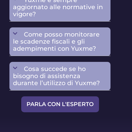
aggiornato alle normative in
vigore?
Come posso monitorare
le scadenze fiscali e gli
adempimenti con Yuxme?
Cosa succede se ho
bisogno di assistenza
durante l’utilizzo di Yuxme?
PARLA CON L'ESPERTO