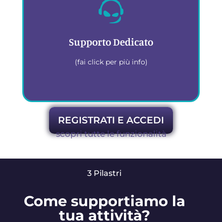
Gestisci la tua contabilità
ovunque tu sia, da qualsiasi
dispositivo
Supporto Dedicato
(fai click per più info)
REGISTRATI E ACCEDI
scopri tutte le funzionalità
Team di esperti sempre
disponibile per supportarti
3 Pilastri
Come supportiamo la
tua attività?