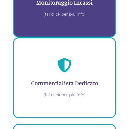
Monitoraggio Incassi
(fai click per più info)
Tieni traccia di entrate, tasse e
pagamenti con dashboard
intuitive
Commercialista Dedicato
(fai click per più info)