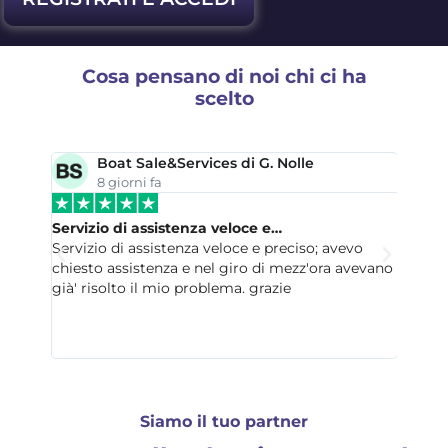
Cosa pensano di noi chi ci ha
scelto
De Muro Stella
9 giorni fa
Mi sono ricreduta
 avevo
Dopo la prima esperienza non del tutto positiva,
ra avevano
mi devo ricredere sul servizio. Ho trovato un
operatore competente, disponibile e paziente.
Doti essenziali per seguire persone come me che
si sono da poco affacciate al mondo della partita
IVA
Siamo il tuo partner