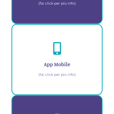
(fai click per più info)
Calcoli automatici di tasse e
contributi per regime
forfettario
App Mobile
(fai click per più info)