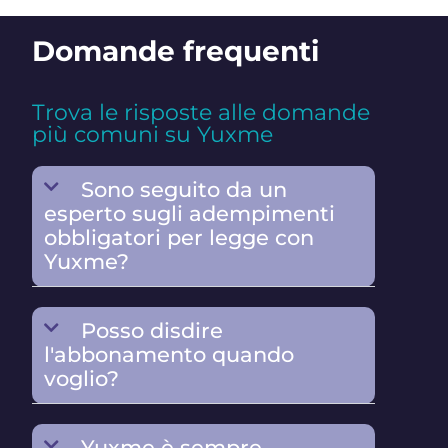
Domande frequenti
Trova le risposte alle domande
più comuni su Yuxme
Sono seguito da un
esperto sugli adempimenti
obbligatori per legge con
Yuxme?
Posso disdire
l'abbonamento quando
voglio?
Yuxme è sempre