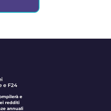
 di esperti
e disponibile
supportarti
ei
e e F24
ompilerà e
ei redditi
ze annuali