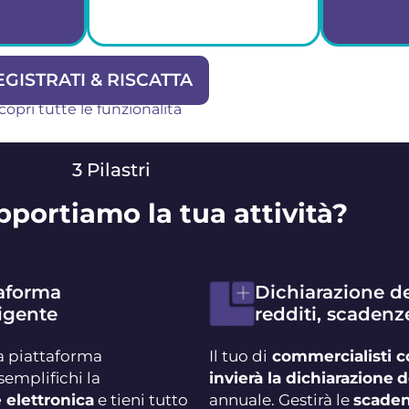
EGISTRATI & RISCATTA
copri tutte le funzionalità
Gestisci la tua
matici
contabilità
Team
tributi
ovunque tu sia, da
sempr
3 Pilastri
me
qualsiasi
per 
io
dispositivo
portiamo la tua attività?
taforma
Dichiarazione d
ligente
redditi, scadenz
a piattaforma
Il tuo di
commercialisti c
semplifichi la
invierà la dichiarazione
d
 elettronica
e tieni tutto
annuale. Gestirà le
scaden