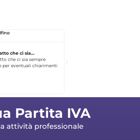
fino
Silvana
15 giorni fa
atto che ci sia…
Semplice
tto che ci sia sempre
Semplice, con un'assistenza genti
e per eventuali chiarimenti
servizio in grado di crescere col 
senza iniziali appesantimenti di c
un'interfaccia gestionale veloce e
feedback utili
ua Partita IVA
 attività professionale