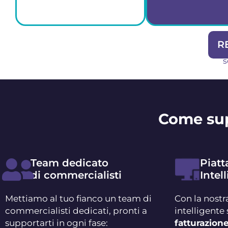
R
s
Automatizza le
Calcoli auto
operazioni
di tasse e con
ripetitive e
per regi
concentrati su ciò
forfettar
che sai fare meglio
Come sup
Team dedicato
Piat
di commercialisti
Intel
Mettiamo al tuo fianco un team di
Con la nostr
commercialisti dedicati, pronti a
intelligente 
supportarti in ogni fase:
fatturazione