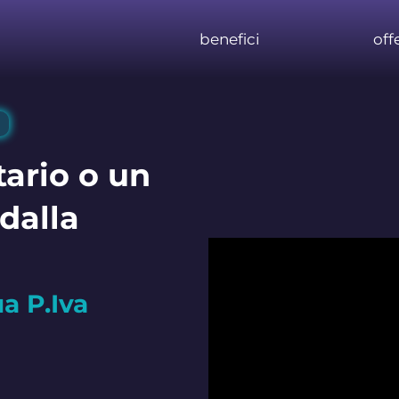
benefici
off
tario o un
 dalla
ua P.Iva