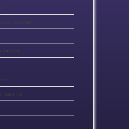
DI
 (storico totale)
autofattura
leto
n real-time