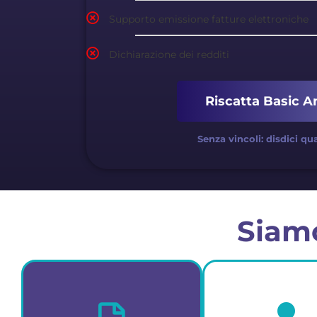
Supporto emissione fatture elettroniche
Dichiarazione dei redditi
Riscatta Basic A
Senza vincoli: disdici qu
Siamo