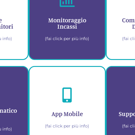
e
Monitoraggio
Comm
itori
Incassi
ù info)
(fai click per più info)
(fai c
basta 
tti i
Tieni traccia di
tti
entrate, tasse e
n un
pagamenti con
Acces
sto
dashboard intuitive
matico
fiscale
App Mobile
Suppo
ottimiz
(fai click per più info)
(fai c
ù info)