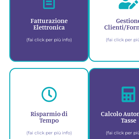
Fatturazione
Gestion
Elettronica
Clienti/Forn
(fai click per più info)
(fai click per pi
Crea, invia e gestisci
Organizza tu
le tue fatture
tuoi conta
elettroniche in
business i
modo semplice e
unico po
Risparmio di
Calcolo Auto
veloce
Tempo
Tasse
(fai click per più info)
(fai click per pi