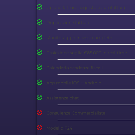
Upload fatture acquisto e autofattura
Duplicazione fattura
Monitoraggio incassi completo
Proiezione soglia €85.000 in real-time
Calendario scadenze fiscali
App mobile iOS + Android
Assistenza chat
Consulenza Commercialista
Modello F24