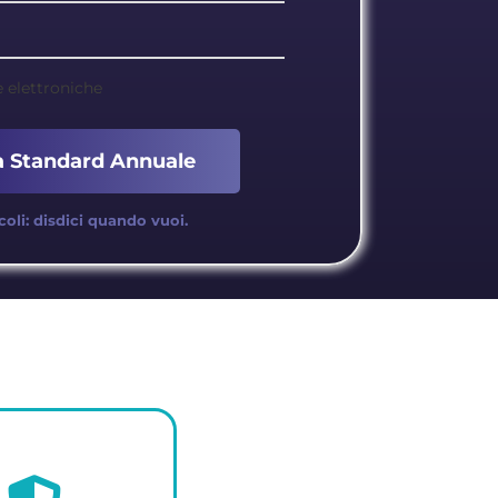
 elettroniche
a Standard Annuale
coli: disdici quando vuoi.