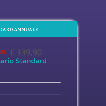
DARD ANNUALE
€ 339,90
99
tario Standard
a