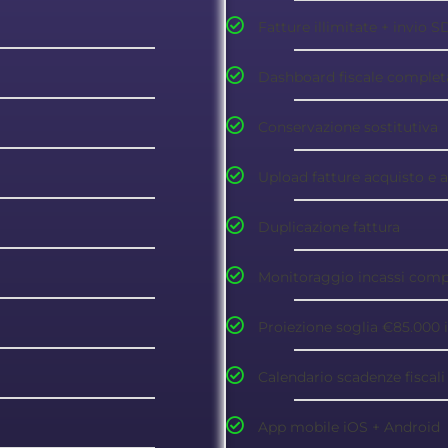
Fatture illimitate + invio S
Dashboard fiscale completa
Conservazione sostitutiva
Upload fatture acquisto e 
Duplicazione fattura
Monitoraggio incassi comp
Proiezione soglia €85.000 i
Calendario scadenze fiscali
App mobile iOS + Android