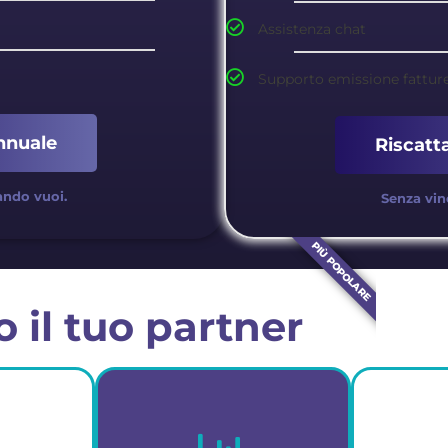
Assistenza chat
Supporto emissione fatture
nnuale
Riscatt
ando vuoi.
Senza vin
PIÙ POPOLARE
 il tuo partner