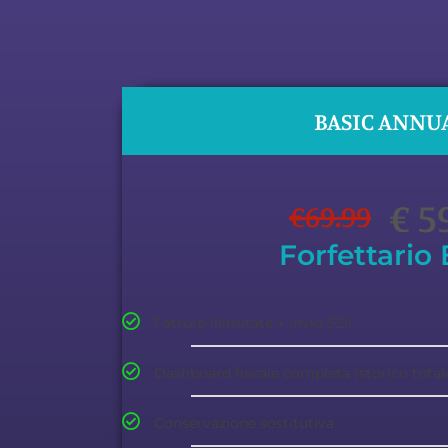
BASIC ANNU
€ 5
€
69.99
Forfettario 
Fatture illimitate + invio SDI
Dashboard fiscale completa (storico total
Conservazione sostitutiva