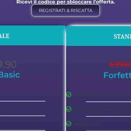
Ricevi il codice per sbloccare l'offerta.
REGISTRATI & RISCATTA
ALE
STAN
9,90
€
399.
Basic
Forfet
Dichiarazione dei redditi
e)
Consulenza Commercialist
Modello F24