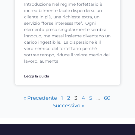
Introduzione Nel regime forfettario è
incredibilmente facile disperdersi: un
cliente in più, una richiesta extra, un
servizio “forse interessante”. Ogni
elemento preso singolarmente sembra
innocuo, ma messi insieme diventano un
carico ingestibile. La dispersione è il
vero nemico del forfettario perché
sottrae tempo, riduce il valore medio del
lavoro, aumenta
Leggi la guida
« Precedente
1
2
3
4
5
…
60
Successivo »