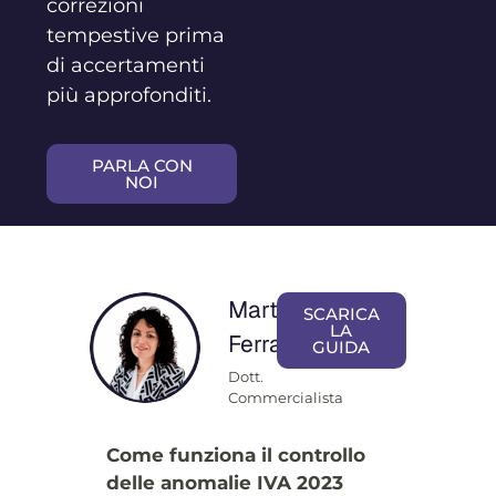
correzioni
tempestive prima
di accertamenti
più approfonditi.
PARLA CON
NOI
Martina
SCARICA
LA
Ferrante
GUIDA
Dott.
Commercialista
Come funziona il controllo
delle anomalie IVA 2023