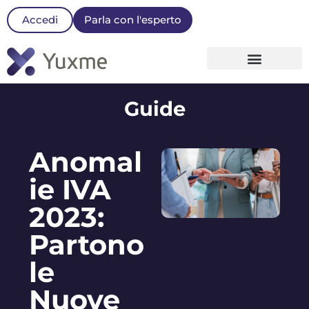
Accedi
Parla con l'esperto
La nostra Piattaforma
Guide
Anomal
ie IVA
2023:
Partono
le
Nuove