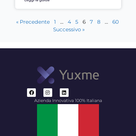
« Precedente
1
…
4
5
6
7
8
…
60
Successivo »
Azienda Innovativa 100% Italiana