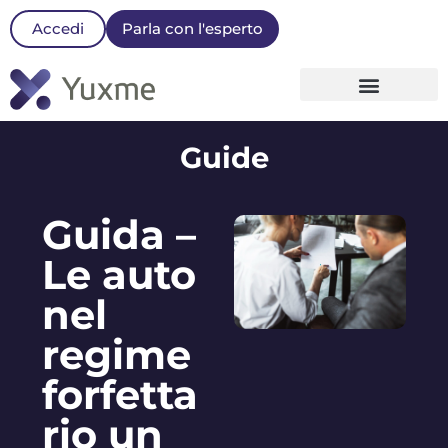
Accedi
Parla con l'esperto
La nostra Piattaforma
Guide
Guida –
Le auto
nel
regime
forfetta
rio un