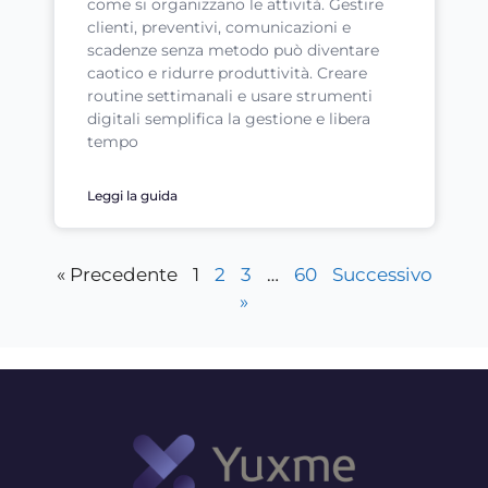
come si organizzano le attività. Gestire
clienti, preventivi, comunicazioni e
scadenze senza metodo può diventare
caotico e ridurre produttività. Creare
routine settimanali e usare strumenti
digitali semplifica la gestione e libera
tempo
Leggi la guida
« Precedente
1
2
3
…
60
Successivo
»