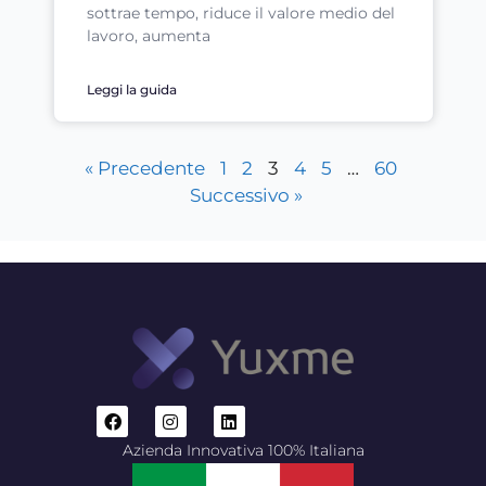
sottrae tempo, riduce il valore medio del
lavoro, aumenta
Leggi la guida
« Precedente
1
2
3
4
5
…
60
Successivo »
Azienda Innovativa 100% Italiana