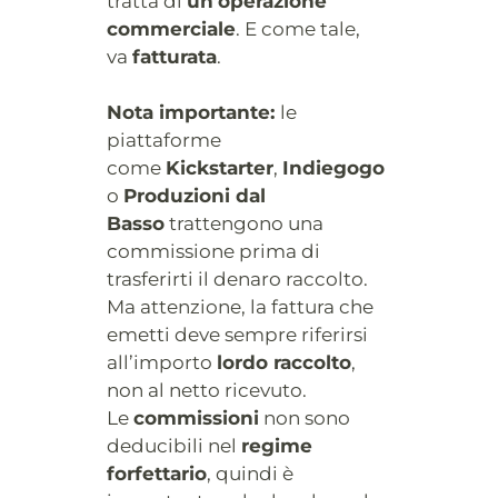
tratta di
un’operazione
commerciale
. E come tale,
va
fatturata
.
Nota importante:
le
piattaforme
come
Kickstarter
,
Indiegogo
o
Produzioni dal
Basso
trattengono una
commissione prima di
trasferirti il denaro raccolto.
Ma attenzione, la fattura che
emetti deve sempre riferirsi
all’importo
lordo raccolto
,
non al netto ricevuto.
Le
commissioni
non sono
deducibili nel
regime
forfettario
, quindi è