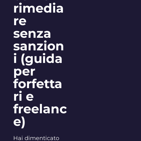
rimedia
re
senza
sanzion
i (guida
per
forfetta
ri e
freelanc
e)
Hai dimenticato