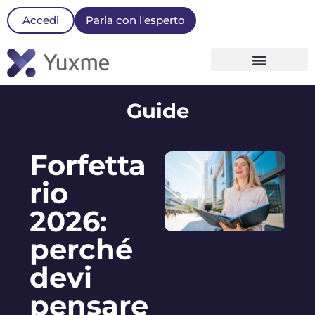
Accedi
Parla con l'esperto
La nostra Piattaforma
Guide
Forfetta
rio
2026:
perché
devi
pensare