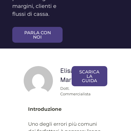
margini, clienti e
flussi di cassa.
PARLA CON
NOI
Elisa
SCARICA
LA
Martufi
GUIDA
Dott.
Commercialista
Introduzione
Uno degli errori più comuni