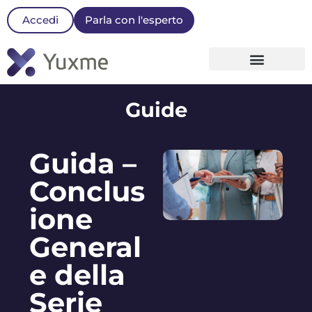
Accedi
Parla con l'esperto
La nostra Piattaforma
Guide
Guida –
Conclus
ione
General
e della
Serie