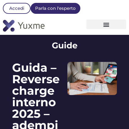
Accedi
Parla con l'esperto
La nostra Piattaforma
Guide
Guida –
Reverse
charge
interno
2025 –
adempi