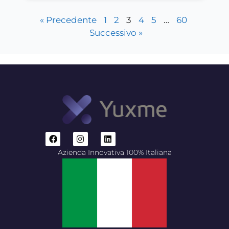
« Precedente
1
2
3
4
5
…
60
Successivo »
Azienda Innovativa 100% Italiana