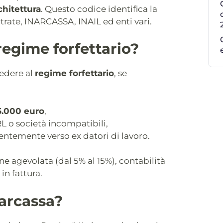
rchitettura
. Questo codice identifica la
ntrate, INARCASSA, INAIL ed enti vari.
 regime forfettario?
cedere al
regime forfettario
, se
5.000 euro
,
L o società incompatibili,
lentemente verso ex datori di lavoro.
ne agevolata (dal 5% al 15%), contabilità
in fattura.
narcassa?