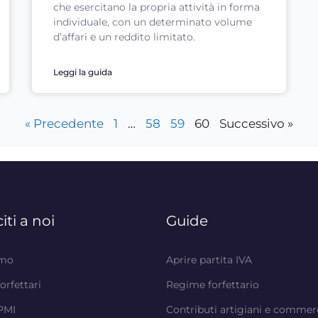
che esercitano la propria attività in forma
individuale, con un determinato volume
d’affari e un reddito limitato.
Leggi la guida
« Precedente
1
…
58
59
60
Successivo »
iti a noi
Guide
amo
Aprire partita IVA
forfettari
Regime forfettario
 PMI
Contributi artigiani e commer