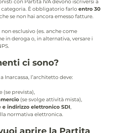
sionisti con Partita IVA devono iscriversi a
i categoria. È obbligatorio farlo
entro 30
anche se non hai ancora emesso fatture.
o non esclusivo (es. anche come
e in deroga o, in alternativa, versare i
NPS.
enti ci sono?
e a Inarcassa, l’architetto deve:
(se prevista),
mmercio
(se svolge attività mista),
e e indirizzo elettronico SDI
,
lla normativa elettronica.
vuoi aprire la Partita