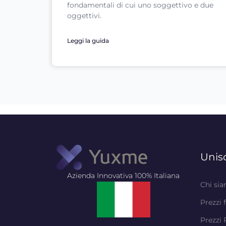
fondamentali di cui uno soggettivo e due
oggettivi.
Leggi la guida
Unisc
Azienda Innovativa 100% Italiana
Chi si
Prezzi 
Prezzi