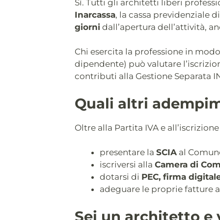
Sì. Tutti gli architetti liberi profes
Inarcassa
, la cassa previdenziale d
giorni
dall’apertura dell’attività, 
Chi esercita la professione in mod
dipendente) può valutare l’iscrizion
contributi alla Gestione Separata I
Quali altri adempim
Oltre alla Partita IVA e all’iscrizion
presentare la
SCIA
al Comune 
iscriversi alla
Camera di Co
dotarsi di
PEC, firma digital
adeguare le proprie fatture a
Sei un architetto e 