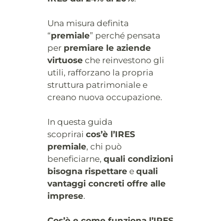
Una misura definita
“
premiale
” perché pensata
per
premiare le aziende
virtuose
che reinvestono gli
utili, rafforzano la propria
struttura patrimoniale e
creano nuova occupazione.
In questa guida
scoprirai
cos’è l’IRES
premiale
, chi può
beneficiarne,
quali condizioni
bisogna rispettare
e
quali
vantaggi concreti offre alle
imprese
.
Cos’è e come funziona l’IRES