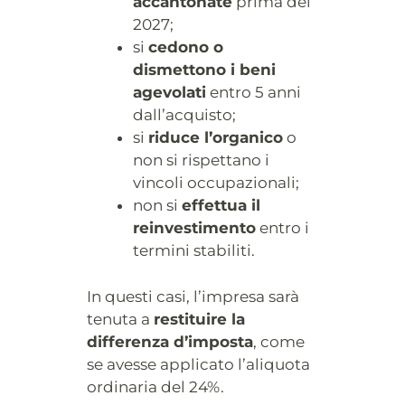
accantonate
prima del
2027;
si
cedono o
dismettono i beni
agevolati
entro 5 anni
dall’acquisto;
si
riduce l’organico
o
non si rispettano i
vincoli occupazionali;
non si
effettua il
reinvestimento
entro i
termini stabiliti.
In questi casi, l’impresa sarà
tenuta a
restituire la
differenza d’imposta
, come
se avesse applicato l’aliquota
ordinaria del 24%.