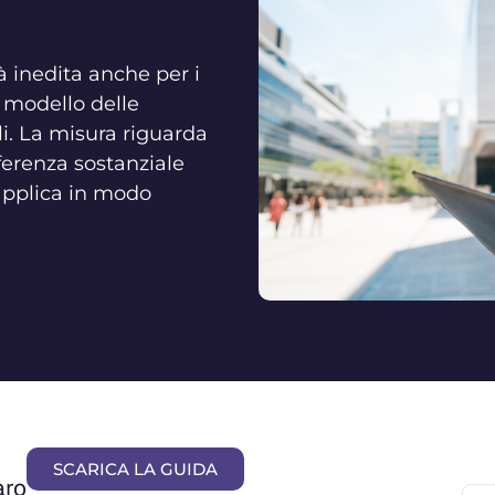
à inedita anche per i
l modello delle
ali. La misura riguarda
erenza sostanziale
 applica in modo
SCARICA LA GUIDA
aro