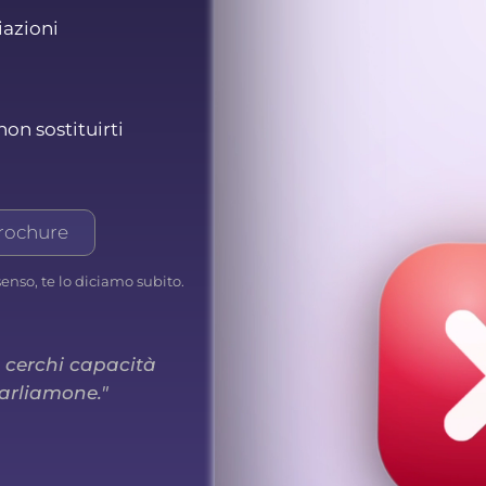
iazioni
non sostituirti
brochure
senso, te lo diciamo subito.
e cerchi capacità
parliamone."