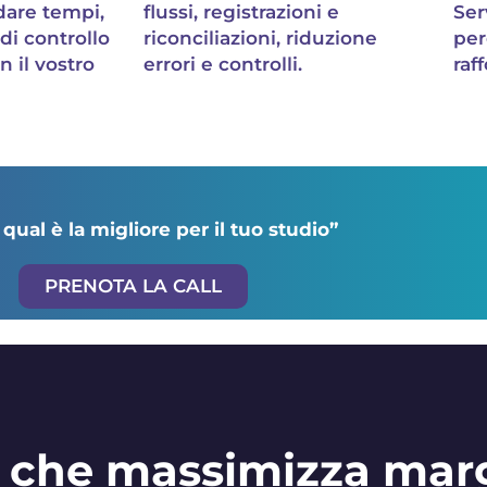
dare tempi,
flussi, registrazioni e
Ser
di controllo
riconciliazioni, riduzione
per
n il vostro
errori e controlli.
raf
 qual è la migliore per il tuo studio”
PRENOTA LA CALL
o che massimizza margi