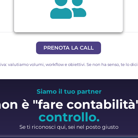
PRENOTA LA CALL
tiva: valutiamo volumi, workflow e obiettivi. Se non ha senso, te lo di
Siamo il tuo partner
on è "fare contabilità
controllo.
Se ti riconosci qui, sei nel posto giusto