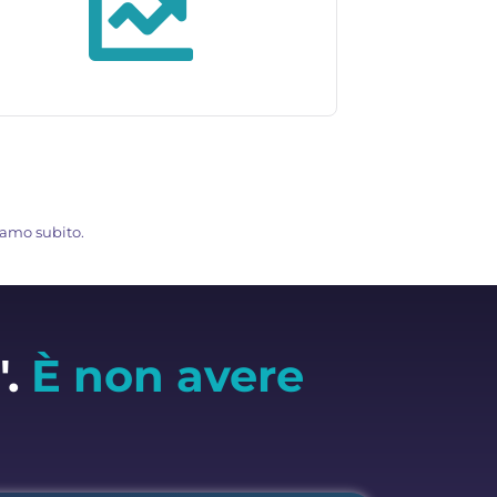
ciamo subito.
".
È non avere