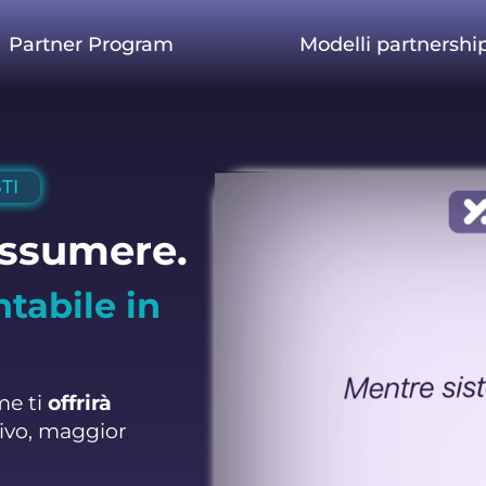
Partner Program
Modelli partnershi
TI
assumere.
ntabile in
e ti
offrirà
tivo, maggior