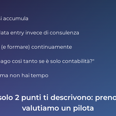
si accumula
data entry invece di consulenza
e (e formare) continuamente
pago così tanto se è solo contabilità?"
ry ma non hai tempo
olo 2 punti ti descrivono: prenot
valutiamo un pilota