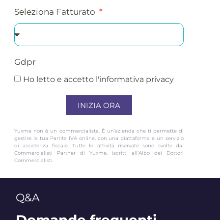
Seleziona Fatturato
Gdpr
Ho letto e accetto l'informativa privacy
INIZIA ORA
Yuxme non è un commercialista. È un’azienda che ti permette di
gestire la tua Partita IVA online, con una piattaforma e un servizio
di assistenza fiscale. Tutte le attività riservate sono svolte dai
Commercialisti Partner di Yuxme, iscritti all’Albo dei Dottori
Commercialisti.
Q&A