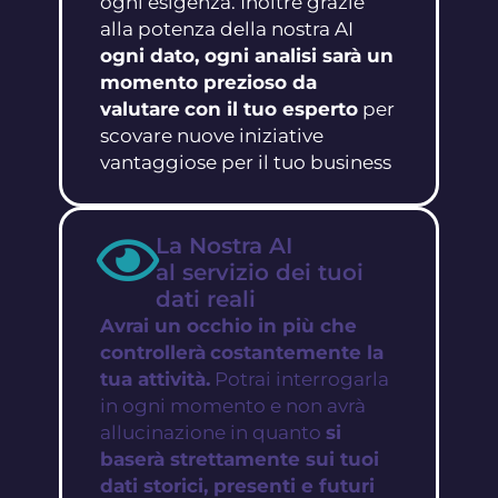
ogni esigenza. Inoltre grazie
alla potenza della nostra AI
ogni dato, ogni analisi sarà un
momento prezioso da
valutare
con il tuo esperto
per
scovare nuove iniziative
vantaggiose per il tuo business
La Nostra AI
al servizio dei tuoi
dati reali
Avrai un occhio in più che
controllerà
costantemente la
tua attività.
Potrai interrogarla
in ogni momento e non avrà
allucinazione in quanto
si
baserà strettamente sui tuoi
dati storici, presenti e futuri