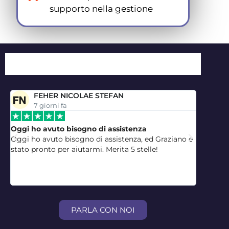
supporto nella gestione
FEHER NICOLAE STEFAN
7 giorni fa
8
Oggi ho avuto bisogno di assistenza
perfett
ce
Oggi ho avuto bisogno di assistenza, ed Graziano e
perfetti
stato pronto per aiutarmi. Merita 5 stelle!
un atti
PARLA CON NOI