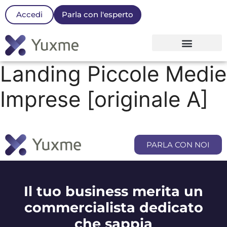
Accedi
Parla con l'esperto
La nostra Piattaforma
Landing Piccole Medie
Imprese [originale A]
PARLA CON NOI
Il tuo business merita un
commercialista dedicato
che sappia