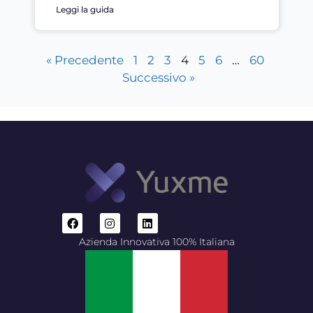
Leggi la guida
« Precedente
1
2
3
4
5
6
…
60
Successivo »
Azienda Innovativa 100% Italiana