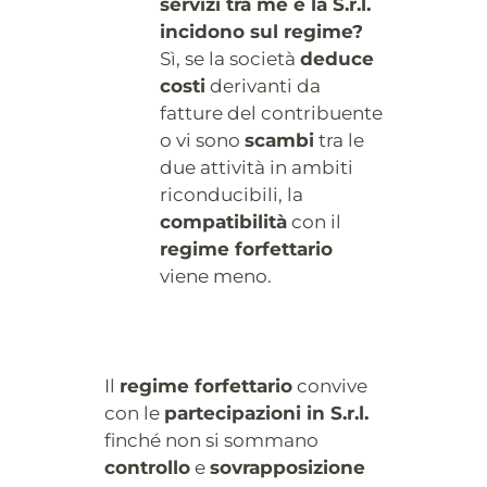
servizi tra me e la S.r.l.
incidono sul regime?
Sì, se la società
deduce
costi
derivanti da
fatture del contribuente
o vi sono
scambi
tra le
due attività in ambiti
riconducibili, la
compatibilità
con il
regime forfettario
viene meno.
Il
regime forfettario
convive
con le
partecipazioni in S.r.l.
finché non si sommano
controllo
e
sovrapposizione