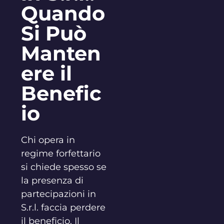
Quando
Si Può
Manten
ere il
Benefic
io
Chi opera in
regime forfettario
si chiede spesso se
la presenza di
partecipazioni in
S.r.l. faccia perdere
il beneficio. Il